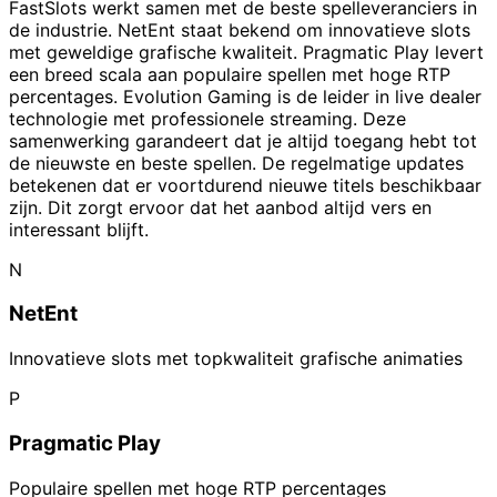
FastSlots werkt samen met de beste spelleveranciers in
de industrie. NetEnt staat bekend om innovatieve slots
met geweldige grafische kwaliteit. Pragmatic Play levert
een breed scala aan populaire spellen met hoge RTP
percentages. Evolution Gaming is de leider in live dealer
technologie met professionele streaming. Deze
samenwerking garandeert dat je altijd toegang hebt tot
de nieuwste en beste spellen. De regelmatige updates
betekenen dat er voortdurend nieuwe titels beschikbaar
zijn. Dit zorgt ervoor dat het aanbod altijd vers en
interessant blijft.
N
NetEnt
Innovatieve slots met topkwaliteit grafische animaties
P
Pragmatic Play
Populaire spellen met hoge RTP percentages