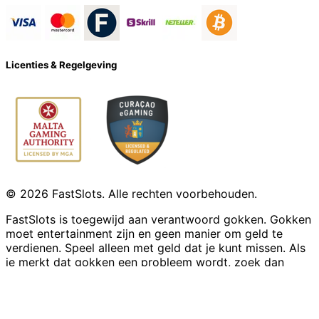
Licenties & Regelgeving
© 2026 FastSlots. Alle rechten voorbehouden.
FastSlots is toegewijd aan verantwoord gokken. Gokken
moet entertainment zijn en geen manier om geld te
verdienen. Speel alleen met geld dat je kunt missen. Als
je merkt dat gokken een probleem wordt, zoek dan
professionele hulp. Spelers moeten minimaal 18 jaar oud
zijn om deel te nemen.