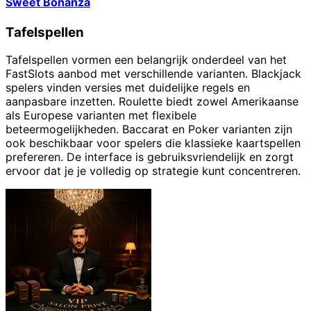
Sweet Bonanza
Tafelspellen
Tafelspellen vormen een belangrijk onderdeel van het
FastSlots aanbod met verschillende varianten. Blackjack
spelers vinden versies met duidelijke regels en
aanpasbare inzetten. Roulette biedt zowel Amerikaanse
als Europese varianten met flexibele
beteermogelijkheden. Baccarat en Poker varianten zijn
ook beschikbaar voor spelers die klassieke kaartspellen
prefereren. De interface is gebruiksvriendelijk en zorgt
ervoor dat je je volledig op strategie kunt concentreren.