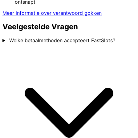
ontsnapt
Meer informatie over verantwoord gokken
Veelgestelde Vragen
Welke betaalmethoden accepteert FastSlots?