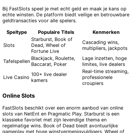
Bij FastSlots speel je met echt geld en maak je kans op
echte winsten. De platform biedt veilige en betrouwbare
geldtransacties voor alle spelers.
Speltype
Populaire Titels
Kenmerken
Starburst, Book of
Cascading wins,
Slots
Dead, Wheel of
multipliers, jackpots
Fortune Live
Blackjack, Roulette,
Lage inzetten, hoge
Tafelspellen
Baccarat, Poker
limites, live dealers
Real-time streaming,
100+ live dealer
Live Casino
professionele
kamers
croupiers
Online Slots
FastSlots beschikt over een enorm aanbod van online
slots van NetEnt en Pragmatic Play. Starburst is een
klassieke favoriet met zijn levendige thema en
regelmatige wins. Book of Dead biedt avontuurlijke
gameplay met hoge winstvermenigvuldigers. Wheel of