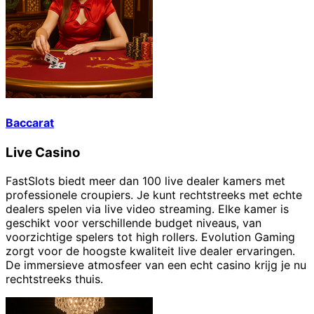
Baccarat
Live Casino
FastSlots biedt meer dan 100 live dealer kamers met
professionele croupiers. Je kunt rechtstreeks met echte
dealers spelen via live video streaming. Elke kamer is
geschikt voor verschillende budget niveaus, van
voorzichtige spelers tot high rollers. Evolution Gaming
zorgt voor de hoogste kwaliteit live dealer ervaringen.
De immersieve atmosfeer van een echt casino krijg je nu
rechtstreeks thuis.