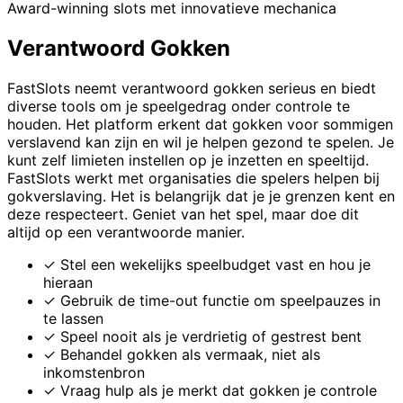
Award-winning slots met innovatieve mechanica
Verantwoord Gokken
FastSlots neemt verantwoord gokken serieus en biedt
diverse tools om je speelgedrag onder controle te
houden. Het platform erkent dat gokken voor sommigen
verslavend kan zijn en wil je helpen gezond te spelen. Je
kunt zelf limieten instellen op je inzetten en speeltijd.
FastSlots werkt met organisaties die spelers helpen bij
gokverslaving. Het is belangrijk dat je je grenzen kent en
deze respecteert. Geniet van het spel, maar doe dit
altijd op een verantwoorde manier.
✓
Stel een wekelijks speelbudget vast en hou je
hieraan
✓
Gebruik de time-out functie om speelpauzes in
te lassen
✓
Speel nooit als je verdrietig of gestrest bent
✓
Behandel gokken als vermaak, niet als
inkomstenbron
✓
Vraag hulp als je merkt dat gokken je controle